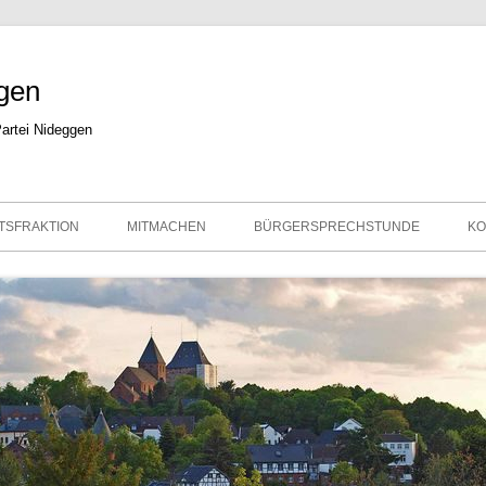
Zum
gen
Inhalt
springe
artei Nideggen
TSFRAKTION
MITMACHEN
BÜRGERSPRECHSTUNDE
KO