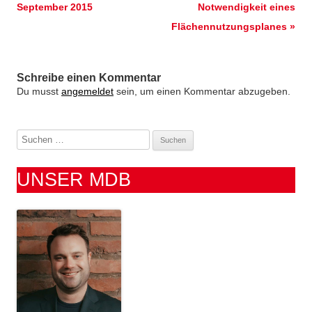
September 2015
Notwendigkeit eines
Flächennutzungsplanes
»
Schreibe einen Kommentar
Du musst
angemeldet
sein, um einen Kommentar abzugeben.
S
u
c
UNSER MDB
h
e
n
n
a
c
h
: