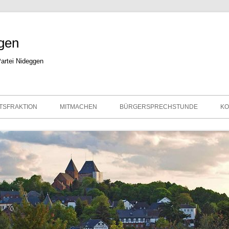
Zum
gen
Inhalt
springe
artei Nideggen
TSFRAKTION
MITMACHEN
BÜRGERSPRECHSTUNDE
KO