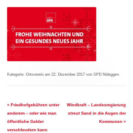
Kategorie:
Ortsverein
am
22. Dezember 2017
von
SPD Nideggen
.
Beitrags-
«
Friedhofgebühren unter
Windkraft – Landesregierung
Navigation
anderem – oder wie man
streut Sand in die Augen der
öffentliche Gelder
Kommunen
»
verschleudern kann