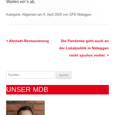
Warten wir’s ab.
Kategorie:
Allgemein
am
8. April 2020
von
SPD Nideggen
.
Beitrags-
«
Altstadt-Restaurierung
Die Pandemie geht auch an
Navigation
der Lokalpolitik in Nideggen
nicht spurlos vorbei.
»
S
u
c
UNSER MDB
h
e
n
n