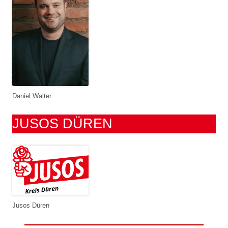
a
c
h
:
Daniel Walter
JUSOS DÜREN
Jusos Düren